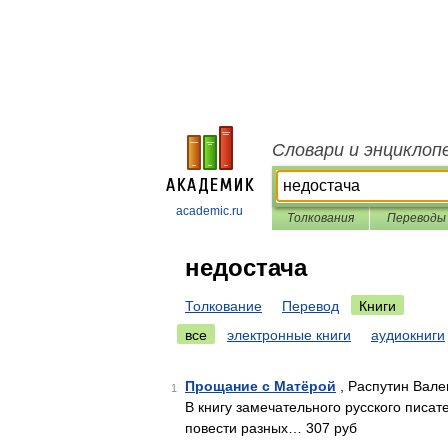
Словари и энциклоп
academic.ru
Толкования
Переводы
недостача
Толкование
Перевод
Книги
все
электронные книги
аудиокниги
Прощание с Матёрой
, Распутин Вале
1
В книгу замечательного русского писа
повести разных… 307 руб