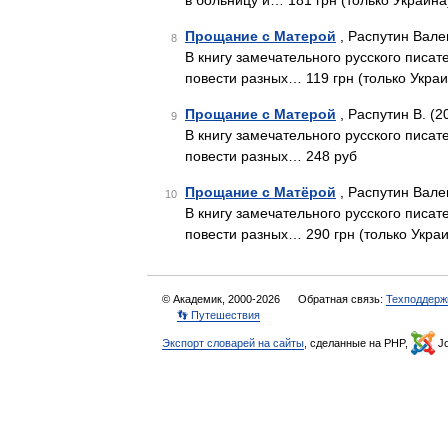
в больницу и… 181 грн (только Украина
Прощание с Матерой
, Распутин Вале
8
В книгу замечательного русского писа
повести разных… 119 грн (только Украи
Прощание с Матерой
, Распутин В. (2
9
В книгу замечательного русского писа
повести разных… 248 руб
Прощание с Матёрой
, Распутин Вале
10
В книгу замечательного русского писа
повести разных… 290 грн (только Укра
© Академик, 2000-2026
Обратная связь:
Техподдерж
👣 Путешествия
Экспорт словарей на сайты
, сделанные на PHP,
Jo