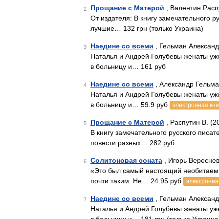
Прощание с Матерой
, Валентин Расп
2
От издателя: В книгу замечательного р
лучшие… 132 грн (только Украина)
Наедине со всеми
, Гельман Александ
3
Наталья и Андрей Голубевы женаты уже
в больницу и… 161 руб
Наедине со всеми
, Александр Гельма
4
Наталья и Андрей Голубевы женаты уже
в больницу и… 59.9 руб
электронная кни
Прощание с Матерой
, Распутин В. (2
5
В книгу замечательного русского писа
повести разных… 282 руб
Солитоновая соната
, Игорь Вереснев
6
«Это был самый настоящий необитаемы
почти таким. Не… 24.95 руб
электронна
Наедине со всеми
, Гельман Александ
7
Наталья и Андрей Голубевы женаты уже